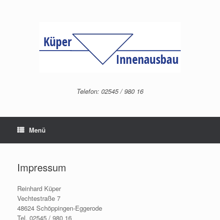
Zum
Inhalt
springen
Telefon: 02545 / 980 16
Menü
Impressum
Reinhard Küper
Vechtestraße 7
48624 Schöppingen-Eggerode
Tel. 02545 / 980 16